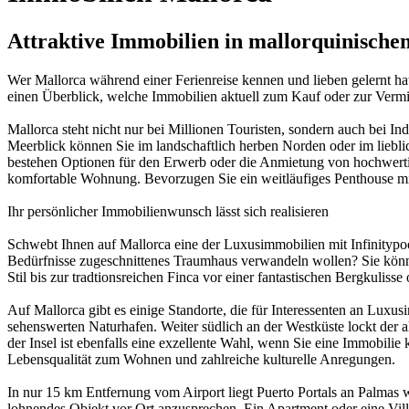
Attraktive Immobilien in mallorquinische
Wer Mallorca während einer Ferienreise kennen und lieben gelernt hat
einen Überblick, welche Immobilien aktuell zum Kauf oder zur Verm
Mallorca steht nicht nur bei Millionen Touristen, sondern auch bei 
Meerblick können Sie im landschaftlich herben Norden oder im lieb
bestehen Optionen für den Erwerb oder die Anmietung von hochwertigen
komfortable Wohnung. Bevorzugen Sie ein weitläufiges Penthouse mit
Ihr persönlicher Immobilienwunsch lässt sich realisieren
Schwebt Ihnen auf Mallorca eine der Luxusimmobilien mit Infinitypool
Bedürfnisse zugeschnittenes Traumhaus verwandeln wollen? Sie könn
Stil bis zur tradtionsreichen Finca vor einer fantastischen Bergkuliss
Auf Mallorca gibt es einige Standorte, die für Interessenten an Luxus
sehenswerten Naturhafen. Weiter südlich an der Westküste lockt der a
der Insel ist ebenfalls eine exzellente Wahl, wenn Sie eine Immobili
Lebensqualität zum Wohnen und zahlreiche kulturelle Anregungen.
In nur 15 km Entfernung vom Airport liegt Puerto Portals an Palmas w
lohnendes Objekt vor Ort anzusprechen. Ein Apartment oder eine Vil