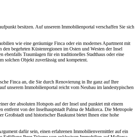
laufpunkt besitzen. Auf unserem Immobilienportal verschaffen Sie sich
mmobilien wie eine geräumige Finca oder ein modernes Apartment mit
n den begehrten Küstenregionen im Osten und Westen der Insel
ebenfalls Traumlagen für ein traditionelles Stadthaus oder eine
em solchen Objekt zuverlässig und kompetent.
sche Finca an, die Sie durch Renovierung in Ihr ganz auf Ihre
auf unserem Immobilienportal reicht vom Neubau im landestypischen
einer der absoluten Hotspots auf der Insel und punktet mit einem
en entfernt von der Inselhauptstadt Palma de Mallorca. Die Metropole
er Großstadt und historischer Baukunst bietet Ihnen eine hohe
Argument dafür sein, einen erfahrenen Immobilienvermittler auf ein
ie Erfüllung Ihrer Träume von exklusiven Immobilien auf Mallorca