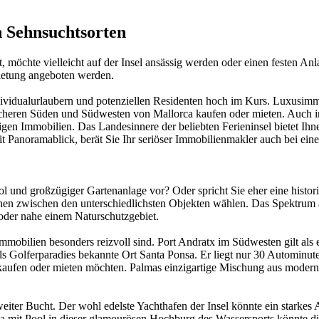
n Sehnsuchtsorten
, möchte vielleicht auf der Insel ansässig werden oder einen festen An
ietung angeboten werden.
Individualurlaubern und potenziellen Residenten hoch im Kurs. Luxusi
licheren Süden und Südwesten von Mallorca kaufen oder mieten. Auch i
 Immobilien. Das Landesinnere der beliebten Ferieninsel bietet Ihnen 
 Panoramablick, berät Sie Ihr seriöser Immobilienmakler auch bei ein
 und großzügiger Gartenanlage vor? Oder spricht Sie eher eine histori
en zwischen den unterschiedlichsten Objekten wählen. Das Spektrum 
e oder nahe einem Naturschutzgebiet.
immobilien besonders reizvoll sind. Port Andratx im Südwesten gilt als 
ls Golferparadies bekannte Ort Santa Ponsa. Er liegt nur 30 Autominut
e kaufen oder mieten möchten. Palmas einzigartige Mischung aus modern
eiter Bucht. Der wohl edelste Yachthafen der Insel könnte ein starkes 
la mit Pool in dieser glamourösen Hochburg des Wassersports könnte d