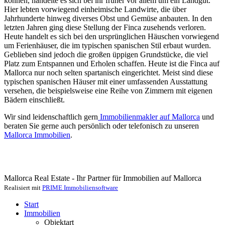
können, handelte es sich bei ihr früher vor allem um ein Landgut.
Hier lebten vorwiegend einheimische Landwirte, die über
Jahrhunderte hinweg diverses Obst und Gemüse anbauten. In den
letzten Jahren ging diese Stellung der Finca zusehends verloren.
Heute handelt es sich bei den ursprünglichen Häuschen vorwiegend
um Ferienhäuser, die im typischen spanischen Stil erbaut wurden.
Geblieben sind jedoch die großen üppigen Grundstücke, die viel
Platz zum Entspannen und Erholen schaffen. Heute ist die Finca auf
Mallorca nur noch selten spartanisch eingerichtet. Meist sind diese
typischen spanischen Häuser mit einer umfassenden Ausstattung
versehen, die beispielsweise eine Reihe von Zimmern mit eigenen
Bädern einschließt.
Wir sind leidenschaftlich gern
Immobilienmakler auf Mallorca
und
beraten Sie gerne auch persönlich oder telefonisch zu unseren
Mallorca Immobilien
.
Mallorca Real Estate - Ihr Partner für Immobilien auf Mallorca
Realisiert mit
PRIME Immobiliensoftware
Start
Immobilien
Objektart