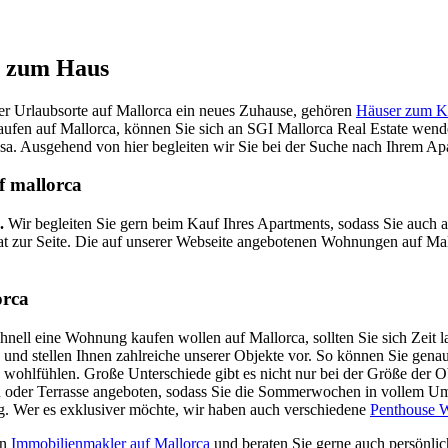
e zum Haus
er Urlaubsorte auf Mallorca ein neues Zuhause, gehören
Häuser zum K
n auf Mallorca, können Sie sich an SGI Mallorca Real Estate wenden.
sa. Ausgehend von hier begleiten wir Sie bei der Suche nach Ihrem Ap
f mallorca
.
Wir begleiten Sie gern beim Kauf Ihres Apartments, sodass Sie auch a
at zur Seite. Die auf unserer Webseite angebotenen Wohnungen auf Mal
orca
nell eine Wohnung kaufen wollen auf Mallorca, sollten Sie sich Zeit l
und stellen Ihnen zahlreiche unserer Objekte vor. So können Sie genau
 wohlfühlen. Große Unterschiede gibt es nicht nur bei der Größe der O
 oder Terrasse angeboten, sodass Sie die Sommerwochen in vollem Umf
g. Wer es exklusiver möchte, wir haben auch verschiedene
Penthouse 
rn
Immobilienmakler auf Mallorca
und beraten Sie gerne auch persönlic